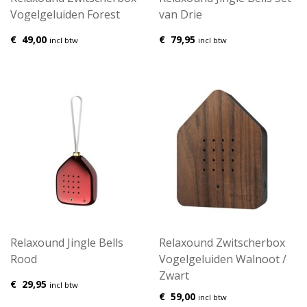
Vogelgeluiden Forest
van Drie
€
49,00
€
79,95
incl btw
incl btw
Relaxound Jingle Bells
Relaxound Zwitscherbox
Rood
Vogelgeluiden Walnoot /
Zwart
€
29,95
incl btw
€
59,00
incl btw