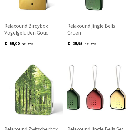
Relaxound Birdybox
Relaxound Jingle Bells
Vogelgeluiden Goud
Groen
€
69,00
€
29,95
incl btw
incl btw
Relaxound Zwitscherbox
Relaxound Jingle Bells Set