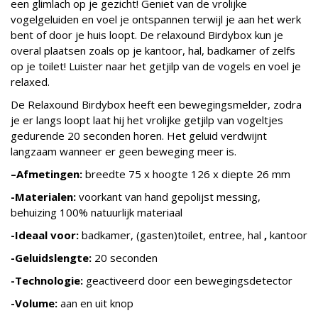
een glimlach op je gezicht! Geniet van de vrolijke
vogelgeluiden en voel je ontspannen terwijl je aan het werk
bent of door je huis loopt. De relaxound Birdybox kun je
overal plaatsen zoals op je kantoor, hal, badkamer of zelfs
op je toilet! Luister naar het getjilp van de vogels en voel je
relaxed.
De Relaxound Birdybox heeft een bewegingsmelder, zodra
je er langs loopt laat hij het vrolijke getjilp van vogeltjes
gedurende 20 seconden horen. Het geluid verdwijnt
langzaam wanneer er geen beweging meer is.
–
Afmetingen:
breedte 75 x hoogte 126 x diepte 26 mm
-Materialen:
voorkant van hand gepolijst messing,
behuizing 100% natuurlijk materiaal
-Ideaal voor:
badkamer, (gasten)toilet, entree, hal
,
kantoor
-Geluidslengte:
20 seconden
-Technologie:
geactiveerd door een bewegingsdetector
-Volume:
aan en uit knop