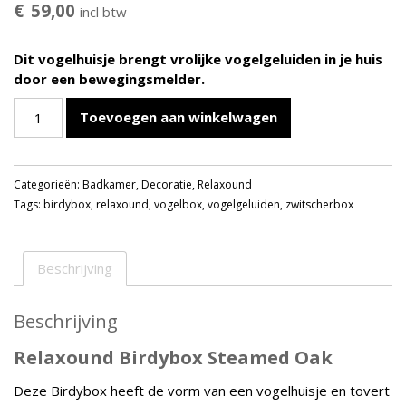
€
59,00
incl btw
Dit vogelhuisje brengt vrolijke vogelgeluiden in je huis
door een bewegingsmelder.
Relaxound
Toevoegen aan winkelwagen
Birdybox
Vogelgeluiden
Steamed
Categorieën:
Badkamer
,
Decoratie
,
Relaxound
Oak
Tags:
birdybox
,
relaxound
,
vogelbox
,
vogelgeluiden
,
zwitscherbox
aantal
Beschrijving
Beschrijving
Relaxound Birdybox Steamed Oak
Deze Birdybox heeft de vorm van een vogelhuisje en tovert