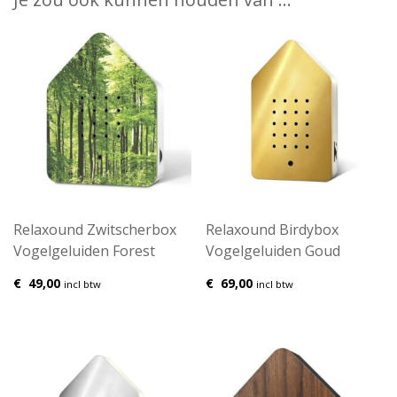
Relaxound Zwitscherbox
Relaxound Birdybox
Vogelgeluiden Forest
Vogelgeluiden Goud
€
49,00
€
69,00
incl btw
incl btw