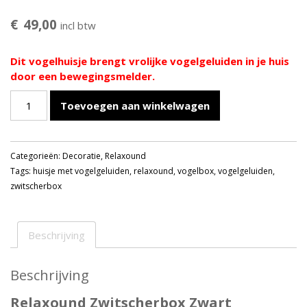
€
49,00
incl btw
Dit vogelhuisje brengt vrolijke vogelgeluiden in je huis
door een bewegingsmelder.
Relaxound
Toevoegen aan winkelwagen
Zwitscherbox
Vogelgeluiden
Zwart
Categorieën:
Decoratie
,
Relaxound
aantal
Tags:
huisje met vogelgeluiden
,
relaxound
,
vogelbox
,
vogelgeluiden
,
zwitscherbox
Beschrijving
Beschrijving
Relaxound Zwitscherbox Zwart