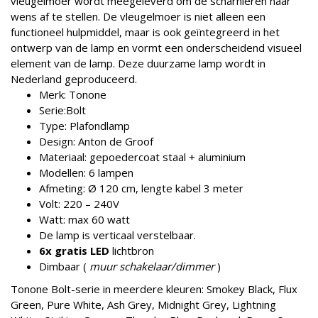
vleugelmoer wordt meegeleverd om de scharnieren naar
wens af te stellen. De vleugelmoer is niet alleen een
functioneel hulpmiddel, maar is ook geïntegreerd in het
ontwerp van de lamp en vormt een onderscheidend visueel
element van de lamp. Deze duurzame lamp wordt in
Nederland geproduceerd.
Merk: Tonone
Serie:Bolt
Type: Plafondlamp
Design: Anton de Groof
Materiaal: gepoedercoat staal + aluminium
Modellen: 6 lampen
Afmeting: Ø 120 cm, lengte kabel 3 meter
Volt: 220 – 240V
Watt: max 60 watt
De lamp is verticaal verstelbaar.
6x gratis
LED
lichtbron
Dimbaar (
muur schakelaar/dimmer
)
Tonone Bolt-serie in meerdere kleuren: Smokey Black, Flux
Green, Pure White, Ash Grey, Midnight Grey, Lightning