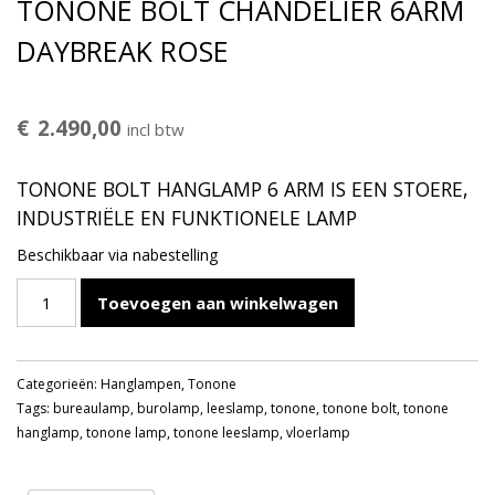
TONONE BOLT CHANDELIER 6ARM
DAYBREAK ROSE
€
2.490,00
incl btw
TONONE BOLT HANGLAMP 6 ARM IS EEN STOERE,
INDUSTRIËLE EN FUNKTIONELE LAMP
Beschikbaar via nabestelling
TONONE
Toevoegen aan winkelwagen
BOLT
CHANDELIER
6ARM
Categorieën:
Hanglampen
,
Tonone
DAYBREAK
Tags:
bureaulamp
,
burolamp
,
leeslamp
,
tonone
,
tonone bolt
,
tonone
ROSE
hanglamp
,
tonone lamp
,
tonone leeslamp
,
vloerlamp
aantal