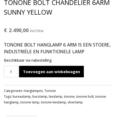
TONONE BOLT CHANDELIER 6ARM
SUNNY YELLOW
€
2.490,00
incl btw
TONONE BOLT HANGLAMP 6 ARM IS EEN STOERE,
INDUSTRIËLE EN FUNKTIONELE LAMP
Beschikbaar via nabestelling
TONONE
Toevoegen aan winkelwagen
BOLT
CHANDELIER
6ARM
Categorieën:
Hanglampen
,
Tonone
SUNNY
Tags:
bureaulamp
,
burolamp
,
leeslamp
,
tonone
,
tonone bolt
,
tonone
YELLOW
hanglamp
,
tonone lamp
,
tonone leeslamp
,
vloerlamp
aantal