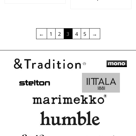
←
1
2
3
4
5
→