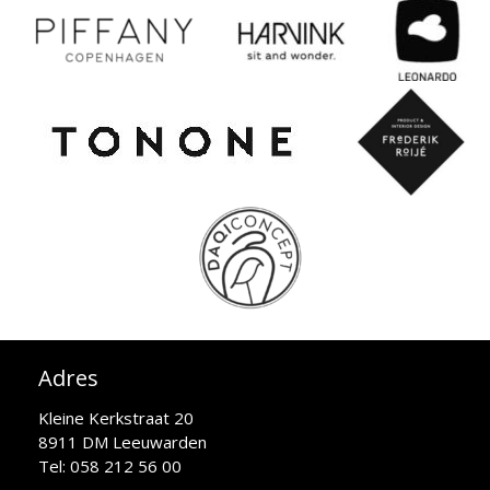
Adres
Kleine Kerkstraat 20
8911 DM Leeuwarden
Tel: 058 212 56 00