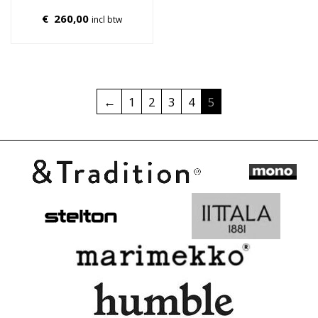
€
260,00
incl btw
←
1
2
3
4
5